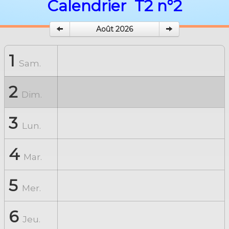
Calendrier T2 n°2
disponibilitées
▼
Août 2026
Contacter ARENA SAS
1
Sam.
2
Dim.
3
Lun.
4
Mar.
5
Mer.
6
Jeu.