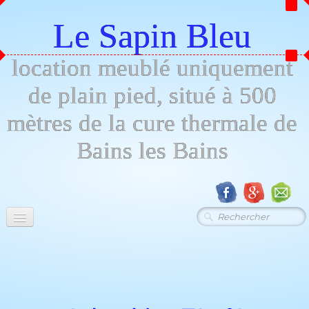
Le Sapin Bleu
location meublé uniquement
de plain pied, situé à 500
mètres de la cure thermale de
Bains les Bains
Menu
Descript - photos
▼
Tarifs